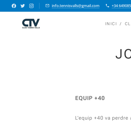
info.tennisvalls@gmail.com
+34 64908
INICI
C
J
EQUIP +40
L'equip +40 va perdre 